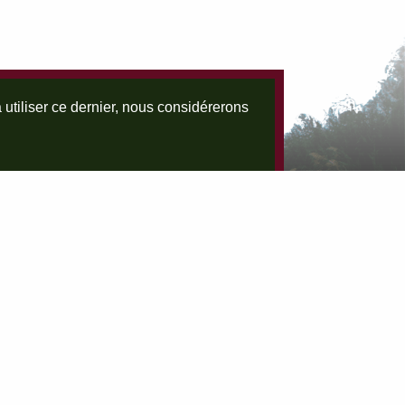
 utiliser ce dernier, nous considérerons
Tingrela
Spécialiste Grand Cru