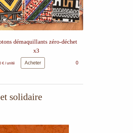
otons démaquillants zéro-déchet
x3
Acheter
0
 € / unité
t solidaire