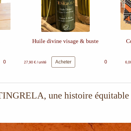
l
Huile divine visage & buste
C
0
Acheter
0
27,90 € / unité
6,00
INGRELA, une histoire équitable e