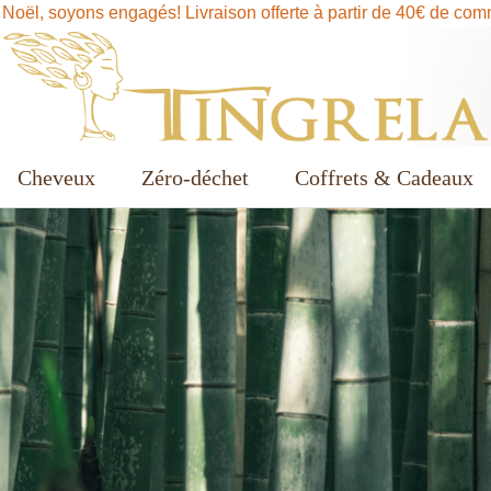
 Noël, soyons engagés! Livraison offerte à partir de 40€ de co
Cheveux
Zéro-déchet
Coffrets & Cadeaux